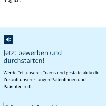
möglich.
Z
A
E
Jetzt bewerben und
u
k
i
durchstarten!
r
t
n
L
i
V
Werde Teil unseres Teams und gestalte aktiv die
e
v
i
Zukunft unserer jungen Patientinnen und
i
i
d
Patienten mit!
c
e
e
h
r
o
t
e
i