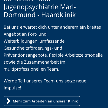
g
Jugendpsychiatrie Marl-
Gebärdensprache
e
Dortmund - Haardklinik
wird
z
angezeigt.
e
Bei uns erwartet dich unter anderem ein breites
i
Angebot an Fort- und
g
Weiterbildungen, umfassende
t
Gesundheitsförderungs- und
.
Präventionsangebote, flexible Arbeitszeitmodelle
sowie die Zusammenarbeit im
multiprofessionellen Team.
Werde Teil unseres Team uns setze neue
Impulse!
Mehr zum Arbeiten an unserer Klinik