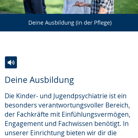
Deine Ausbildung (in der Pflege)
Zur
Aktiviere
Ein
Deine Ausbildung
Leichten
Audio-
Video
Sprache
Unterstützung.
in
Die Kinder- und Jugendpsychiatrie ist ein
wechseln.
Deutscher
besonders verantwortungsvoller Bereich,
Gebärdensprache
der Fachkräfte mit Einfühlungsvermögen,
wird
Engagement und Fachwissen benötigt. In
angezeigt.
unserer Einrichtung bieten wir dir die