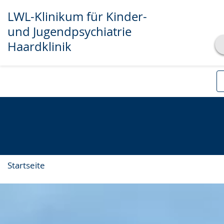
LWL-Klinikum für Kinder-
und Jugendpsychiatrie
Haardklinik
Transkript anzeigen
Abspielen
Pausieren
Startseite