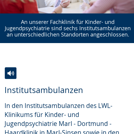
An unserer Fachklinik für Kinder- und
Jugendpsychiatrie sind sechs Institutsambulanzen
an unterschiedlichen Standorten angeschlossen.
Zur
Aktiviere
Ein
Institutsambulanzen
Leichten
Audio-
Video
Sprache
Unterstützung.
in
In den Institutsambulanzen des LWL-
wechseln.
Deutscher
Klinikums für Kinder- und
Gebärdensprache
Jugendpsychiatrie Marl - Dortmund -
wird
Haardklinik in Marl-Sinsen sowie in den