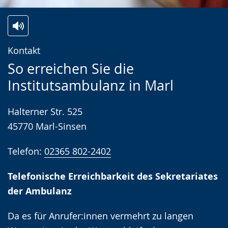
Zur
Aktiviere
Ein
Kontakt
Leichten
Audio-
Video
So erreichen Sie die
Sprache
Unterstützung.
in
Institutsambulanz in Marl
wechseln.
Deutscher
Gebärdensprache
Halterner Str. 525
wird
45770 Marl-Sinsen
angezeigt.
Telefon:
02365 802-2402
Telefonische Erreichbarkeit des Sekretariates
der Ambulanz
Da es für Anrufer:innen vermehrt zu langen