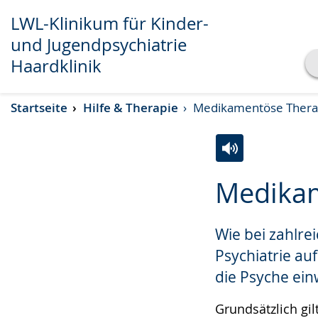
LWL-Klinikum für Kinder-
und Jugendpsychiatrie
Haardklinik
Transkript anzeigen
Startseite
Hilfe & Therapie
Medikamentöse Thera
Abspielen
Pausieren
Zur
Aktiviere
Ein
Medikam
Leichten
Audio-
Video
Sprache
Unterstützung.
in
Wie bei zahlre
wechseln.
Deutscher
Gebärdensprach
Psychiatrie au
wird
die Psyche ei
angezeigt.
Grundsätzlich gi