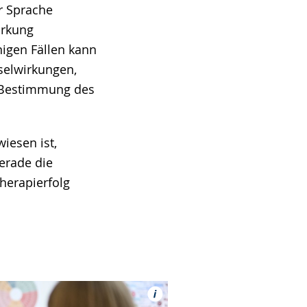
r Sprache
irkung
inigen Fällen kann
selwirkungen,
r Bestimmung des
iesen ist,
erade die
herapierfolg