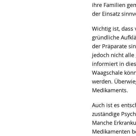
ihre Familien g
der Einsatz sinnvo
Wichtig ist, das
gründliche Aufkl
der Präparate si
jedoch nicht alle
informiert in di
Waagschale könn
werden. Überwiege
Medikaments.
Auch ist es ents
zuständige Psych
Manche Erkranku
Medikamenten be