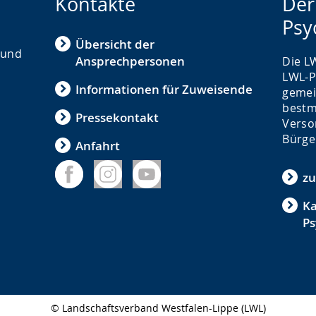
Kontakte
Der
Psy
Übersicht der
mund
Ansprechpersonen
Die LW
LWL-P
Informationen für Zuweisende
gemei
bestm
Pressekontakt
Verso
Bürge
Anfahrt
zu
Ka
Ps
© Landschaftsverband Westfalen-Lippe (LWL)