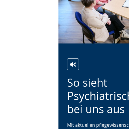
Zur
Aktiviere
Ein
So sieht
Leichten
Audio-
Video
Sprache
Unterstützung.
in
Psychiatrisc
wechseln.
Deutscher
Gebärdensprache
bei uns aus
wird
angezeigt.
Mit aktuellen pflegewissensc