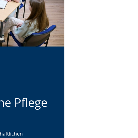
he Pflege
haftlichen