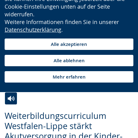
Cookie-Einstellungen unten auf der Seite
widerrufen.
Weitere Informationen finden Sie in unserer
Datenschutzerklärung
.
Alle akzeptieren
Alle ablehnen
Mehr erfahren
Zur
Aktiviere
Ein
Weiterbildungscurriculum
Leichten
Audio-
Video
Westfalen-Lippe stärkt
Sprache
Unterstützung.
in
Akutversorgung in der Kinder-
wechseln.
Deutscher