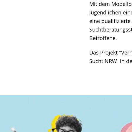
wechseln.
Deutscher
Mit dem Modellpr
Gebärdensprach
Jugendlichen ein
wird
eine qualifiziert
angezeigt.
Suchtberatungsst
Betroffene.
Das Projekt "Ver
Sucht NRW in de