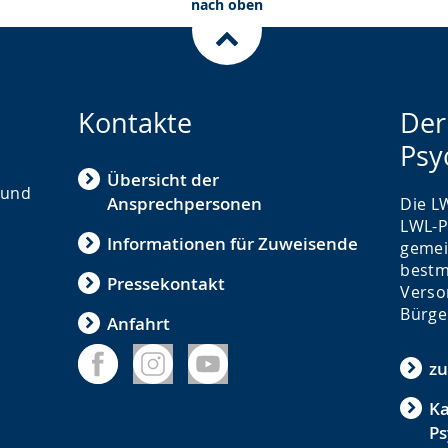
nach oben
Kontakte
Der
Psy
Übersicht der
mund
Ansprechpersonen
Die LW
LWL-P
Informationen für Zuweisende
gemei
bestm
Pressekontakt
Verso
Bürge
Anfahrt
zu
Ka
Ps