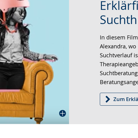
Erklärf
Leichten
Audio-
Video
Sprache
Unterstützung.
in
Suchth
wechseln.
Deutscher
Gebärdenspra
In diesem Film
wird
Alexandra, wo
angezeigt.
Suchtverlauf is
Therapieangeb
Suchtberatungs
Beratungsange
Zum Erklä