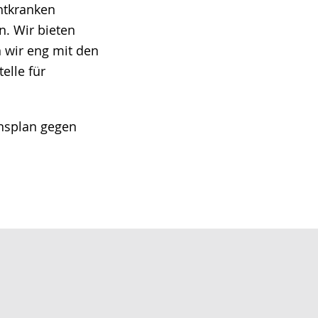
htkranken
n. Wir bieten
n wir eng mit den
elle für
onsplan gegen