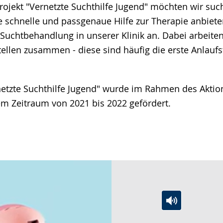
ojekt "Vernetzte Suchthilfe Jugend" möchten wir suc
e
e schnelle und passgenaue Hilfe zur Therapie anbiete
e Suchtbehandlung in unserer Klinik an. Dabei arbeite
ellen zusammen - diese sind häufig die erste Anlaufst
netzte Suchthilfe Jugend" wurde im Rahmen des Akti
m Zeitraum von 2021 bis 2022 gefördert.
Zur
Aktiviere
Ein